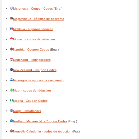
Costa Rica - cupones de des
Côte-dIvoire - codes de réduc
Cuba - cupones de descuent
Curaçao - kortingscodes
(Ned
Danmark - rabatkoder