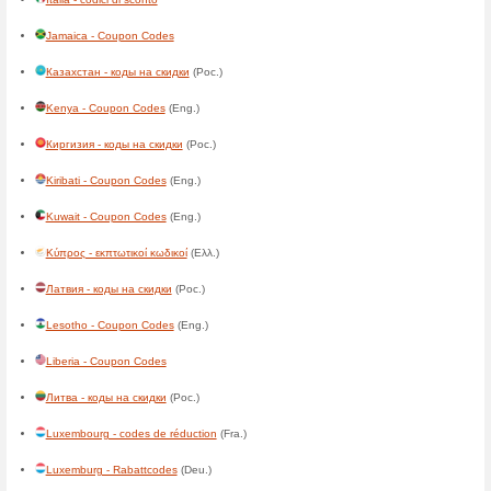
Cabo Verde - códigos de des
Cameroon - codes de réducti
Canada - Coupon Codes
(Eng
Canada - codes de réduction
Cayman Islands - Coupon Co