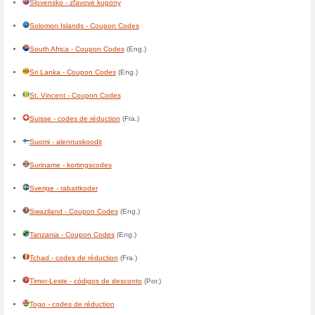
France - codes de réduction
Gabon - codes de réduction
Gambia - Coupon Codes
(Eng
Ghana - Coupon Codes
(Eng.
Gibraltar - Coupon Codes