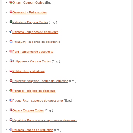
Deutschland - Rabattcodes
Djibouti - codes de réduction
(
Dominica - Coupon Codes
(En
Ecuador - cupones de descu
El Salvador - cupones de de