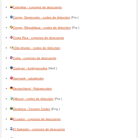
Bahamas - Coupon Codes
Bahrain - Coupon Codes
(Eng
Bangladesh - Coupon Codes
Barbados - Coupon Codes
Беларусь - коды на скидки
(Р
België - kortingscodes
(Ned.)