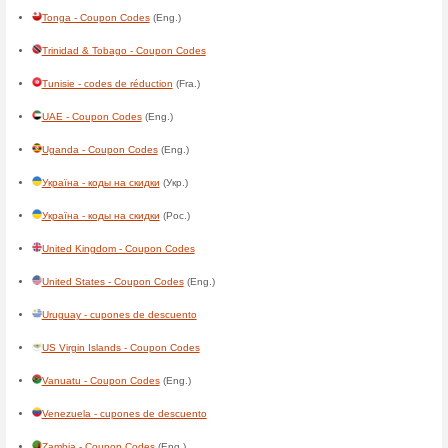
Grenada - Coupon Codes
(En
Grønland - rabatkoder
(Dan.)
Guadeloupe - codes de réduc
Guam - Coupon Codes
(Eng.
Guatemala - cupones de des
Guiné-Bissau - códigos de d