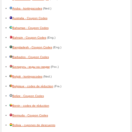
In Other Countries
Algérie - codes de réduction
(
American Samoa - Coupon C
Andorra - cupones de descu
Angola - códigos de descont