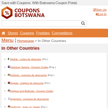
Save with Coupons. With B
Stores
Coupons
Free
Menu
|
Homepage
> In 