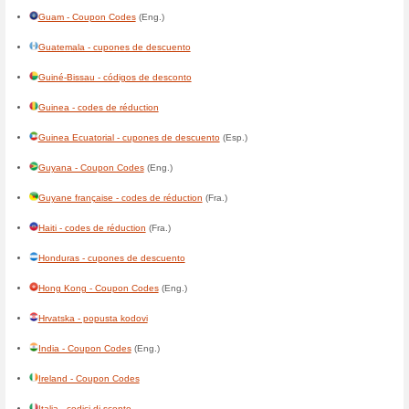
Botswana - Coupon Codes
(E
Brasil - códigos de desconto
Brunei - Coupon Codes
(Eng.
България - кодове за отстъп
Burkina Faso - codes de rédu
Burundi - codes de réduction